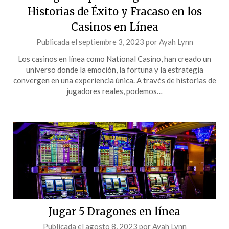
Historias de Éxito y Fracaso en los
Casinos en Línea
Publicada el
septiembre 3, 2023
por
Ayah Lynn
Los casinos en línea como National Casino, han creado un
universo donde la emoción, la fortuna y la estrategia
convergen en una experiencia única. A través de historias de
jugadores reales, podemos…
Jugar 5 Dragones en línea
Publicada el
agosto 8, 2023
por
Ayah Lynn