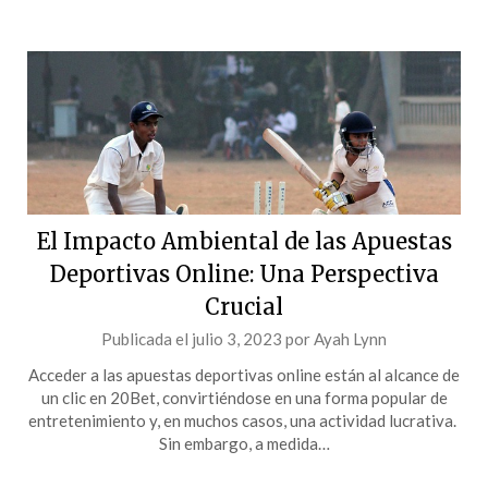
El Impacto Ambiental de las Apuestas
Deportivas Online: Una Perspectiva
Crucial
Publicada el
julio 3, 2023
por
Ayah Lynn
Acceder a las apuestas deportivas online están al alcance de
un clic en 20Bet, convirtiéndose en una forma popular de
entretenimiento y, en muchos casos, una actividad lucrativa.
Sin embargo, a medida…