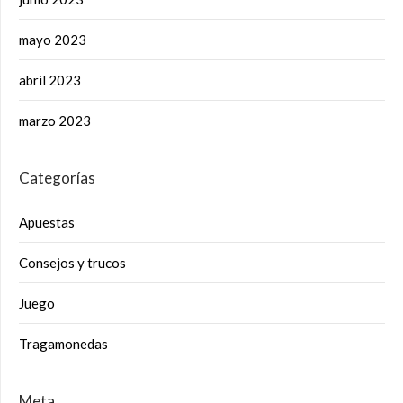
mayo 2023
abril 2023
marzo 2023
Categorías
Apuestas
Consejos y trucos
Juego
Tragamonedas
Meta