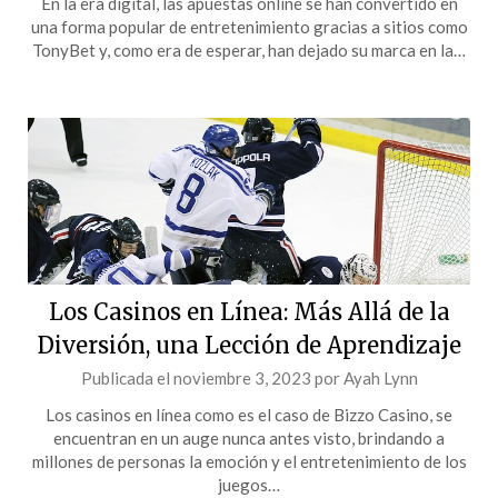
En la era digital, las apuestas online se han convertido en
una forma popular de entretenimiento gracias a sitios como
TonyBet y, como era de esperar, han dejado su marca en la…
Los Casinos en Línea: Más Allá de la
Diversión, una Lección de Aprendizaje
Publicada el
noviembre 3, 2023
por
Ayah Lynn
Los casinos en línea como es el caso de Bizzo Casino, se
encuentran en un auge nunca antes visto, brindando a
millones de personas la emoción y el entretenimiento de los
juegos…